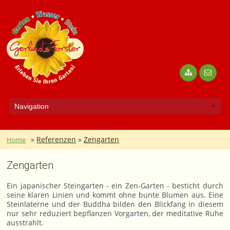
»
Referenzen
»
Zengarten
Home
Zengarten
Ein japanischer Steingarten - ein Zen-Garten - besticht durch
seine klaren Linien und kommt ohne bunte Blumen aus. Eine
Steinlaterne und der Buddha bilden den Blickfang in diesem
nur sehr reduziert bepflanzen Vorgarten, der meditative Ruhe
ausstrahlt.