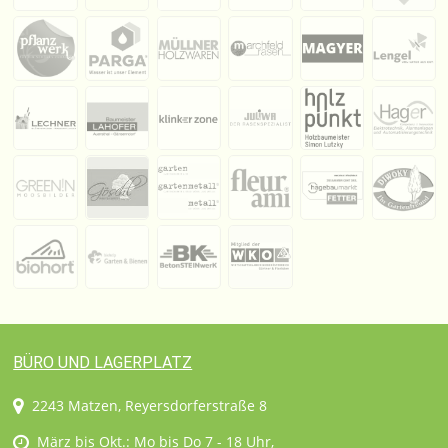
BÜRO UND LAGERPLATZ
2243 Matzen, Reyersdorferstraße 8
März bis Okt.: Mo bis Do 7 - 18 Uhr,