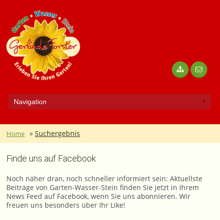
»
Suchergebnis
Home
Finde uns auf Facebook
Noch näher dran, noch schneller informiert sein: Aktuellste
Beiträge von Garten-Wasser-Stein finden Sie jetzt in Ihrem
News Feed auf Facebook, wenn Sie uns abonnieren. Wir
freuen uns besonders über Ihr Like!