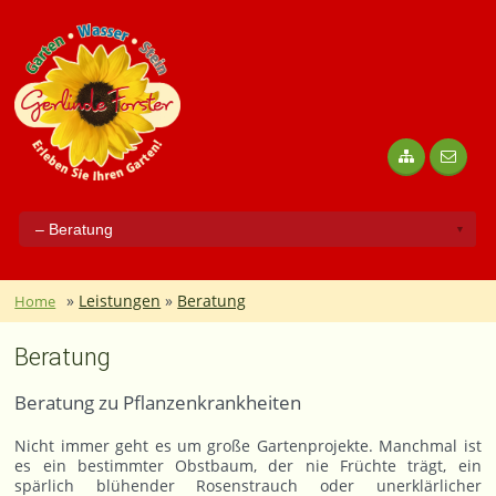
»
Leistungen
»
Beratung
Home
Beratung
Beratung zu Pflanzenkrankheiten
Nicht immer geht es um große Gartenprojekte. Manchmal ist
es ein bestimmter Obstbaum, der nie Früchte trägt, ein
spärlich blühender Rosenstrauch oder unerklärlicher